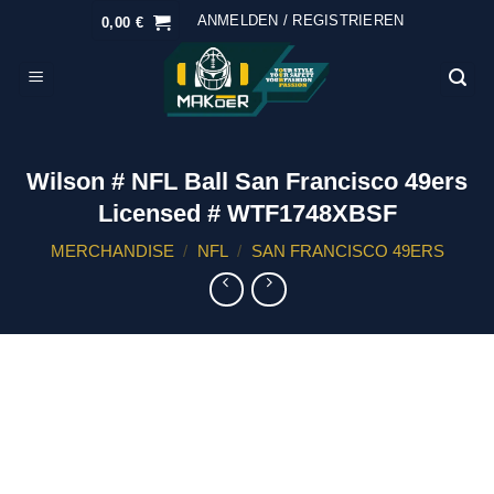
ANMELDEN / REGISTRIEREN
0,00
€
Wilson # NFL Ball San Francisco 49ers
Licensed # WTF1748XBSF
MERCHANDISE
/
NFL
/
SAN FRANCISCO 49ERS