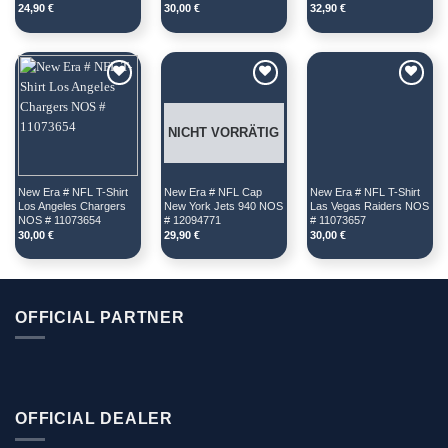
24,90
€
30,00
€
32,90
€
NICHT VORRÄTIG
New Era # NFL T-Shirt 
New Era # NFL Cap 
New Era # NFL T-Shirt 
Los Angeles Chargers 
New York Jets 940 NOS 
Las Vegas Raiders NOS 
NOS # 11073654
# 12094771
# 11073657
30,00
€
29,90
€
30,00
€
OFFICIAL PARTNER
OFFICIAL DEALER