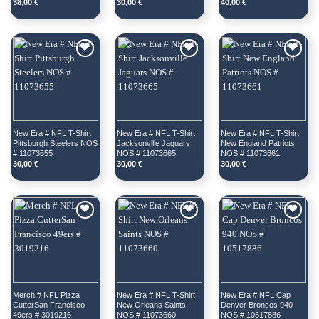
38,00
€
30,00
€
40,00
€
New Era # NFL T-Shirt 
New Era # NFL T-Shirt 
New Era # NFL T-Shirt 
Pittsburgh Steelers NOS 
Jacksonville Jaguars 
New England Patriots 
# 11073655
NOS # 11073665
NOS # 11073661
30,00
€
30,00
€
30,00
€
Merch # NFL Pizza 
New Era # NFL T-Shirt 
New Era # NFL Cap 
CutterSan Francisco 
New Orleans Saints 
Denver Broncos 940 
49ers # 3019216
NOS # 11073660
NOS # 10517886