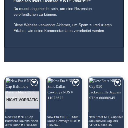
Francisco 49ers Licensed # WTF1748XBSF“
Du musst
angemeldet
sein, um eine Rezension
veröffentlichen zu können.
Diese Website verwendet Akismet, um Spam zu reduzieren.
Erfahre, wie deine Kommentardaten verarbeitet werden.
ÄHNLICHE PRODUKTE
NICHT VORRÄTIG
New Era # NFL Cap 
New Era # NFL T-Shirt 
New Era # NFL Cap 950 
Baltimore Ravens black 
Dallas Cowboys NOS # 
Jacksonville Jaguars 
3930 Road # 12061301
11073672
STS # 60080945