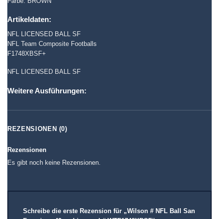
Farbe: BROWN
Artikeldaten:
NFL LICENSED BALL SF
NFL Team Composite Footballs
F1748XBSF+
NFL LICENSED BALL SF
Weitere Ausführungen:
REZENSIONEN (0)
Rezensionen
Es gibt noch keine Rezensionen.
Schreibe die erste Rezension für „Wilson # NFL Ball San